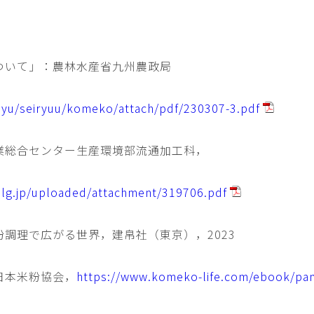
ついて」：農林水産省九州農政局
syu/seiryuu/komeko/attach/pdf/230307-3.pdf
業総合センター生産環境部流通加工科，
.lg.jp/uploaded/attachment/319706.pdf
調理で広がる世界，建帛社（東京），2023
日本米粉協会，
https://www.komeko-life.com/ebook/pa