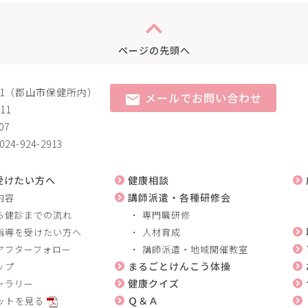
expand_less
ページの先頭へ
15-1（郡山市保健所内）
メールでお問い合わせ
mail
11
07
-924-2913
受けたい方へ
健康相談
講師派遣・各種研修会
内容
ら健診までの流れ
専門職研修
指導を受けたい方へ
人材育成
アフターフォロー
講師派遣・地域開催教室
まるごとけんこう体操
ップ
健康クイズ
ャラリー
Ｑ＆Ａ
ットを見る