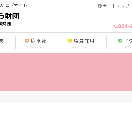
式ウェブサイト
サイトマップ
024-
call
要
広報誌
職員採用
ア
MAGAZINE
ADOPTION
ACC