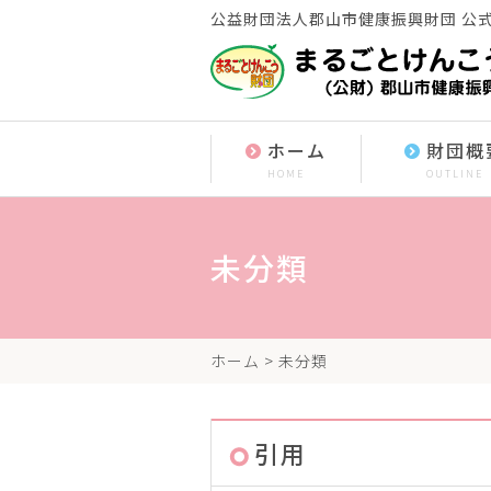
公益財団法人郡山市健康振興財団 公
ホーム
財団概
HOME
OUTLINE
未分類
ホーム
> 未分類
引用