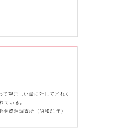
って望ましい量に対してどれく
れている。
術張資源調査所（昭和61年）