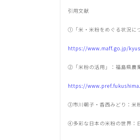
引用文献
①「米・米粉をめぐる状況に
https://www.maff.go.jp/kyu
②「米粉の活用」：福島県農
https://www.pref.fukushima
③市川朝子・香西みどり：米粉
④多彩な日本の米粉の世界：