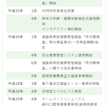
査」開始
平成25年
1月
共同研究委員会設置
4月
新体力年齢・健康年齢推定式運用開
始
マンモグラフィ検診開始
平成26年
1月
福島県県民健康管理調査「甲状腺検
査」県内検査拠点(一次検査機関)指
定
4月
総合健康管理システム運用開始
6月
福島県県民健康管理調査「甲状腺検
査」に関する協定書締結
9月
国保医療費適正化推進事業開始
平成28年
3月
要介護認定調査センター事務所移転
平成28年
4月
認知症エアロビクス新設
平成29年
4月
ホームページリニューアル
歯科口腔保健事業新設(歯周病簡易