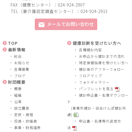
FAX（健康センター）：024-924-2907
TEL（要介護認定調査センター）：024-924-2913
メールでお問い合わせ
mail
TOP
健康診断を受けたい方へ
最新情報
各種健診内容
総合
お申込から健診までの流れ
お知らせ
特定保健指導を受けたい方へ
各種募集
健診後のアフターフォロー
ブログ
フロアマップ
財団概要
フォトギャラリー
概要
パンフレットを見る
組織
健診申込書・名簿ダウンロー
沿革
ド
設立趣意
(事業所健診・協会けんぽ健診共
定款・規程
通)
役員・評議員
申込書・名簿等の送信方
事業・財務諸表
法