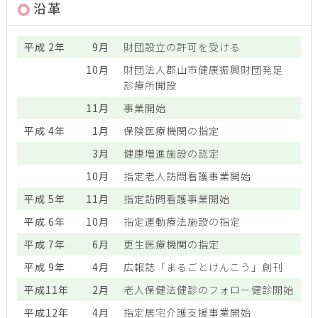
沿革
平成 2年
9月
財団設立の許可を受ける
10月
財団法人郡山市健康振興財団発足
診療所開設
11月
事業開始
平成 4年
1月
保険医療機関の指定
3月
健康増進施設の認定
10月
指定老人訪問看護事業開始
平成 5年
11月
指定訪問看護事業開始
平成 6年
10月
指定運動療法施設の指定
平成 7年
6月
更生医療機関の指定
平成 9年
4月
広報誌「まるごとけんこう」創刊
平成11年
2月
老人保健法健診のフォロー健診開始
平成12年
4月
指定居宅介護支援事業開始