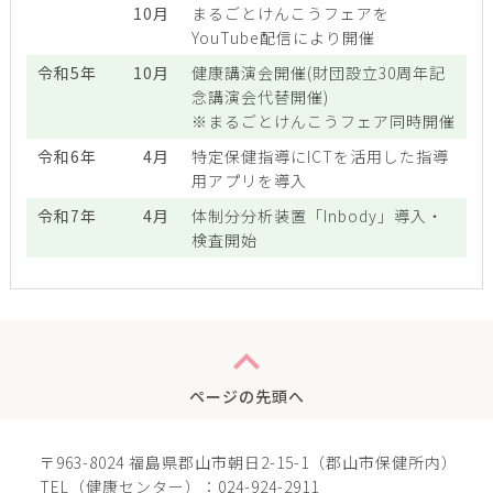
10月
まるごとけんこうフェアを
YouTube配信により開催
令和5年
10月
健康講演会開催(財団設立30周年記
念講演会代替開催)
※まるごとけんこうフェア同時開催
令和6年
4月
特定保健指導にICTを活用した指導
用アプリを導入
令和7年
4月
体制分分析装置「Inbody」導入・
検査開始
expand_less
ページの先頭へ
〒963-8024 福島県郡山市朝日2-15-1（郡山市保健所内）
TEL（健康センター）：024-924-2911