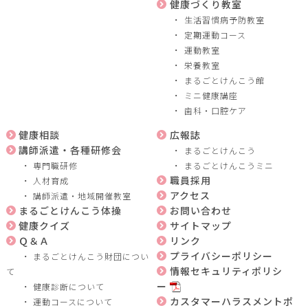
健康づくり教室
生活習慣病予防教室
定期運動コース
運動教室
栄養教室
まるごとけんこう館
ミニ健康講座
歯科・口腔ケア
健康相談
広報誌
講師派遣・各種研修会
まるごとけんこう
専門職研修
まるごとけんこうミニ
職員採用
人材育成
アクセス
講師派遣・地域開催教室
まるごとけんこう体操
お問い合わせ
健康クイズ
サイトマップ
Ｑ＆Ａ
リンク
プライバシーポリシー
まるごとけんこう財団につい
情報セキュリティポリシ
て
ー
健康診断について
カスタマーハラスメントポ
運動コースについて