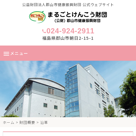
公益財団法人郡山市健康振興財団 公式ウェブサイト
024-924-2911
call
福島県郡山市朝日2-15-1
メニュー
menu
ホーム
>
財団概要
> 沿革