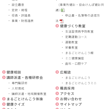
設立趣意
(事業所健診・協会けんぽ健診共
定款・規程
通)
役員・評議員
申込書・名簿等の送信方
事業・財務諸表
法
健康づくり教室
生活習慣病予防教室
定期運動コース
運動教室
栄養教室
まるごとけんこう館
ミニ健康講座
歯科・口腔ケア
健康相談
広報誌
講師派遣・各種研修会
まるごとけんこう
専門職研修
まるごとけんこうミニ
職員採用
人材育成
アクセス
講師派遣・地域開催教室
まるごとけんこう体操
お問い合わせ
健康クイズ
サイトマップ