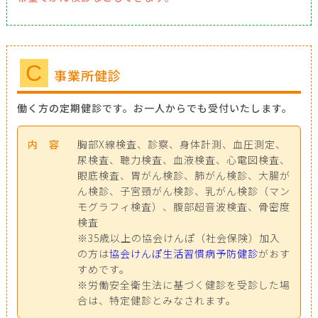
C
事業所健診
働く方の定期健診です。お一人からでも受付いたします。
内 容
胸部X線検査、診察、身体計測、血圧測定、
尿検査、聴力検査、血液検査、心電図検査、
眼底検査、胃がん検診、肺がん検診、大腸が
ん検診、子宮頸がん検診、乳がん検診（マン
モグラフィ検査）、腹部超音波検査、骨密度
検査
※35歳以上の協会けんぽ（社会保険）加入
の方は
協会けんぽ生活習慣病予防健診
がおす
すめです。
※労働安全衛生法に基づく健診を受診した場
合は、特定健診とみなされます。