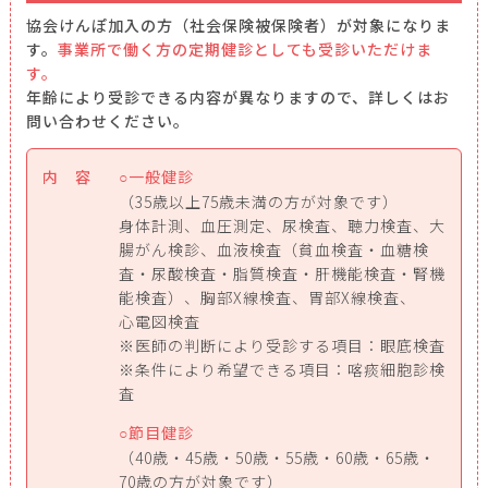
協会けんぽ加入の方（社会保険被保険者）が対象になりま
す。
事業所で働く方の定期健診としても受診いただけま
す。
年齢により受診できる内容が異なりますので、詳しくはお
問い合わせください。
内 容
一般健診
（35歳以上75歳未満の方が対象です）
身体計測、血圧測定、尿検査、聴力検査、大
腸がん検診、血液検査（貧血検査・血糖検
査・尿酸検査・脂質検査・肝機能検査・腎機
能検査）、胸部X線検査、胃部X線検査、
心電図検査
※医師の判断により受診する項目：眼底検査
※条件により希望できる項目：喀痰細胞診検
査
節目健診
（40歳・45歳・50歳・55歳・60歳・65歳・
70歳の方が対象です）