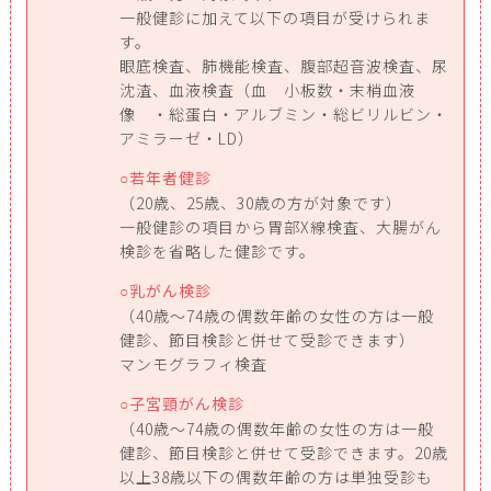
一般健診に加えて以下の項目が受けられま
す。
眼底検査、肺機能検査、腹部超音波検査、尿
沈渣、血液検査（血 小板数・末梢血液
像 ・総蛋白・アルブミン・総ビリルビン・
アミラーゼ・LD）
若年者健診
（20歳、25歳、30歳の方が対象です）
一般健診の項目から胃部X線検査、大腸がん
検診を省略した健診です。
乳がん検診
（40歳～74歳の偶数年齢の女性の方は一般
健診、節目検診と併せて受診できます）
マンモグラフィ検査
子宮頸がん検診
（40歳～74歳の偶数年齢の女性の方は一般
健診、節目検診と併せて受診できます。20歳
以上38歳以下の偶数年齢の方は単独受診も