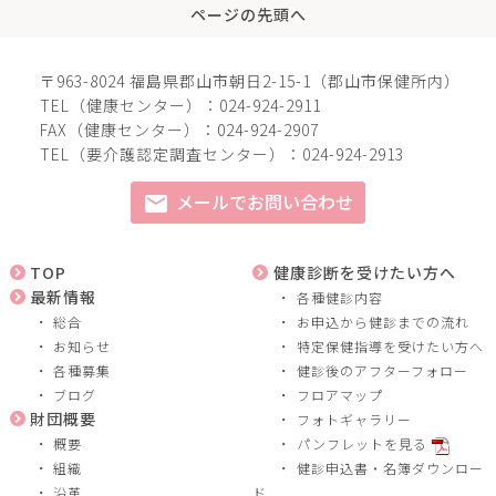
ページの先頭へ
〒963-8024 福島県郡山市朝日2-15-1（郡山市保健所内）
TEL（健康センター）：024-924-2911
FAX（健康センター）：024-924-2907
TEL（要介護認定調査センター）：024-924-2913
メールでお問い合わせ
mail
TOP
健康診断を受けたい方へ
最新情報
各種健診内容
総合
お申込から健診までの流れ
お知らせ
特定保健指導を受けたい方へ
各種募集
健診後のアフターフォロー
ブログ
フロアマップ
財団概要
フォトギャラリー
概要
パンフレットを見る
組織
健診申込書・名簿ダウンロー
沿革
ド