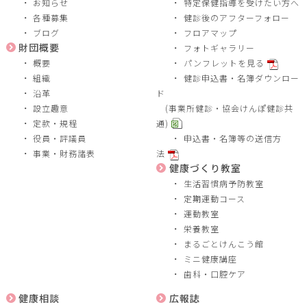
お知らせ
特定保健指導を受けたい方へ
各種募集
健診後のアフターフォロー
ブログ
フロアマップ
財団概要
フォトギャラリー
概要
パンフレットを見る
組織
健診申込書・名簿ダウンロー
沿革
ド
設立趣意
(事業所健診・協会けんぽ健診共
定款・規程
通)
役員・評議員
申込書・名簿等の送信方
事業・財務諸表
法
健康づくり教室
生活習慣病予防教室
定期運動コース
運動教室
栄養教室
まるごとけんこう館
ミニ健康講座
歯科・口腔ケア
健康相談
広報誌