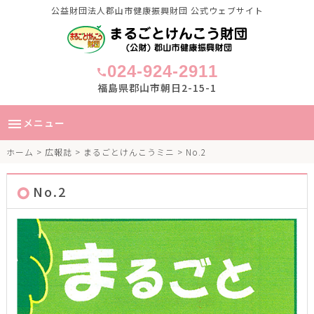
公益財団法人郡山市健康振興財団 公式ウェブサイト
024-924-2911
call
福島県郡山市朝日2-15-1
メニュー
menu
ホーム
>
広報誌
>
まるごとけんこうミニ
> No.2
No.2