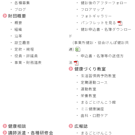
各種募集
健診後のアフターフォロー
ブログ
フロアマップ
財団概要
フォトギャラリー
概要
パンフレットを見る
組織
健診申込書・名簿ダウンロー
沿革
ド
設立趣意
(事業所健診・協会けんぽ健診共
定款・規程
通)
役員・評議員
申込書・名簿等の送信方
事業・財務諸表
法
健康づくり教室
生活習慣病予防教室
定期運動コース
運動教室
栄養教室
まるごとけんこう館
ミニ健康講座
歯科・口腔ケア
健康相談
広報誌
講師派遣・各種研修会
まるごとけんこう