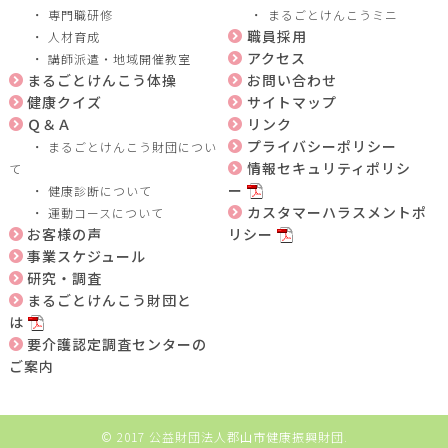
専門職研修
まるごとけんこうミニ
職員採用
人材育成
アクセス
講師派遣・地域開催教室
まるごとけんこう体操
お問い合わせ
健康クイズ
サイトマップ
Ｑ＆Ａ
リンク
プライバシーポリシー
まるごとけんこう財団につい
情報セキュリティポリシ
て
ー
健康診断について
カスタマーハラスメントポ
運動コースについて
お客様の声
リシー
事業スケジュール
研究・調査
まるごとけんこう財団と
は
要介護認定調査センターの
ご案内
© 2017
公益財団法人郡山市健康振興財団
.