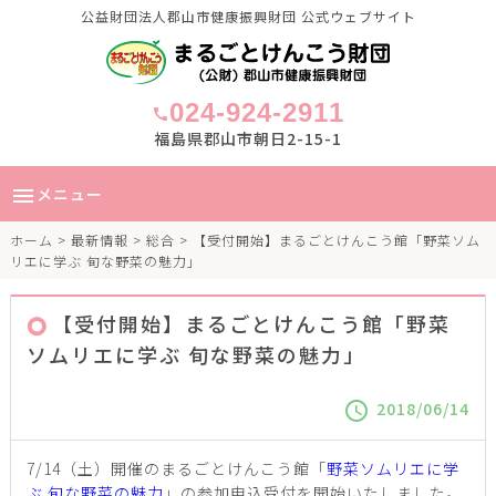
公益財団法人郡山市健康振興財団 公式ウェブサイト
024-924-2911
call
福島県郡山市朝日2-15-1
メニュー
menu
ホーム
>
最新情報
>
総合
> 【受付開始】まるごとけんこう館「野菜ソム
リエに学ぶ 旬な野菜の魅力」
【受付開始】まるごとけんこう館「野菜
ソムリエに学ぶ 旬な野菜の魅力」
2018/06/14
schedule
7/14（土）開催のまるごとけんこう館「
野菜ソムリエに学
ぶ 旬な野菜の魅力
」の参加申込受付を開始いたしました。