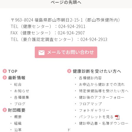
ページの先頭へ
〒963-8024 福島県郡山市朝日2-15-1（郡山市保健所内）
TEL（健康センター）：024-924-2911
FAX（健康センター）：024-924-2907
TEL（要介護認定調査センター）：024-924-2913
メールでお問い合わせ
mail
TOP
健康診断を受けたい方へ
最新情報
各種健診内容
総合
お申込から健診までの流れ
お知らせ
特定保健指導を受けたい方へ
各種募集
健診後のアフターフォロー
ブログ
フロアマップ
財団概要
フォトギャラリー
概要
パンフレットを見る
組織
健診申込書・名簿ダウンロー
沿革
ド