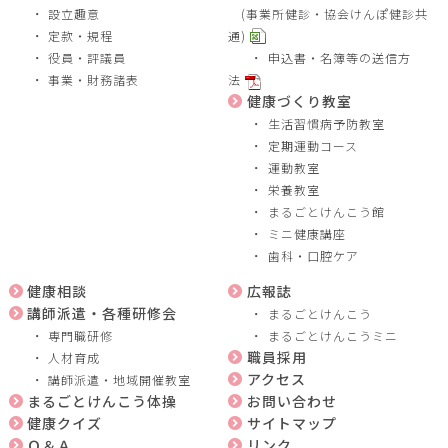
設立趣意
(事業所健診・協会けんぽ健診共
定款・規程
通)
役員・評議員
申込書・名簿等の送信方
事業・財務諸表
法
健康づくり教室
生活習慣病予防教室
定期運動コース
運動教室
栄養教室
まるごとけんこう館
ミニ健康講座
歯科・口腔ケア
健康相談
広報誌
講師派遣・各種研修会
まるごとけんこう
専門職研修
まるごとけんこうミニ
職員採用
人材育成
アクセス
講師派遣・地域開催教室
まるごとけんこう体操
お問い合わせ
健康クイズ
サイトマップ
Ｑ＆Ａ
リンク