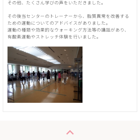
その他、たくさん学びの声をいただきました。
その後当センターのトレーナーから、脂質異常を改善する
ための運動についてのアドバイスがありました。
運動の種類や効果的なウォーキング方法等の講話があり、
有酸素運動やストレッチ体験を行いました。
expand_less