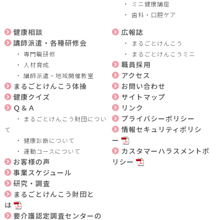
ミニ健康講座
歯科・口腔ケア
健康相談
広報誌
講師派遣・各種研修会
まるごとけんこう
専門職研修
まるごとけんこうミニ
職員採用
人材育成
アクセス
講師派遣・地域開催教室
まるごとけんこう体操
お問い合わせ
健康クイズ
サイトマップ
Ｑ＆Ａ
リンク
プライバシーポリシー
まるごとけんこう財団につい
情報セキュリティポリシ
て
ー
健康診断について
カスタマーハラスメントポ
運動コースについて
お客様の声
リシー
事業スケジュール
研究・調査
まるごとけんこう財団と
は
要介護認定調査センターの