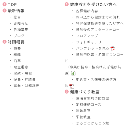
TOP
健康診断を受けたい方へ
最新情報
各種健診内容
総合
お申込から健診までの流れ
お知らせ
特定保健指導を受けたい方へ
各種募集
健診後のアフターフォロー
ブログ
フロアマップ
財団概要
フォトギャラリー
概要
パンフレットを見る
組織
健診申込書・名簿ダウンロー
沿革
ド
設立趣意
(事業所健診・協会けんぽ健診共
定款・規程
通)
役員・評議員
申込書・名簿等の送信方
事業・財務諸表
法
健康づくり教室
生活習慣病予防教室
定期運動コース
運動教室
栄養教室
まるごとけんこう館