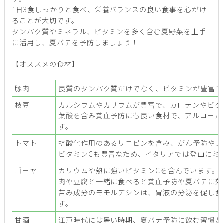
1日3食しっかりと食べ、栄養バランスの良い食事を心がけ
ることが大切です。
タンパク質やミネラル、ビタミンを多く含む夏野菜を上手
に活用し、夏バテを予防しましょう！
【オススメの食材】
豚肉
良質のタンパク質だけでなく、ビタミンが豊富で
枝豆
カルシウムやカリウムが豊富で、カロテンやビタ
葉酸を含み貧血予防にも良い食材で、アルコール
す。
トマト
抗酸化作用のあるリコピンを含み、がん予防やア
ビタミンCも豊富なため、イタリアでは登山にミ
ゴーヤ
カリウムや熱に強いビタミンCを含んでいます。
肉や豆腐と一緒に食べると貧血予防や夏バテに効
苦み成分のモモルデシンは、胃液の分泌を促し食
す。
甘酒
江戸時代には暑い時期、夏バテ予防に飲む習慣が