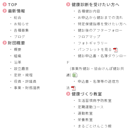
TOP
健康診断を受けたい方へ
最新情報
各種健診内容
総合
お申込から健診までの流れ
お知らせ
特定保健指導を受けたい方へ
各種募集
健診後のアフターフォロー
ブログ
フロアマップ
財団概要
フォトギャラリー
概要
パンフレットを見る
組織
健診申込書・名簿ダウンロー
沿革
ド
設立趣意
(事業所健診・協会けんぽ健診共
定款・規程
通)
役員・評議員
申込書・名簿等の送信方
事業・財務諸表
法
健康づくり教室
生活習慣病予防教室
定期運動コース
運動教室
栄養教室
まるごとけんこう館