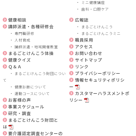
ミニ健康講座
歯科・口腔ケア
健康相談
広報誌
講師派遣・各種研修会
まるごとけんこう
専門職研修
まるごとけんこうミニ
職員採用
人材育成
アクセス
講師派遣・地域開催教室
まるごとけんこう体操
お問い合わせ
健康クイズ
サイトマップ
Ｑ＆Ａ
リンク
プライバシーポリシー
まるごとけんこう財団につい
情報セキュリティポリシ
て
ー
健康診断について
カスタマーハラスメントポ
運動コースについて
お客様の声
リシー
事業スケジュール
研究・調査
まるごとけんこう財団と
は
要介護認定調査センターの