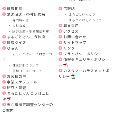
健康相談
広報誌
講師派遣・各種研修会
まるごとけんこう
専門職研修
まるごとけんこうミニ
職員採用
人材育成
アクセス
講師派遣・地域開催教室
まるごとけんこう体操
お問い合わせ
健康クイズ
サイトマップ
Ｑ＆Ａ
リンク
プライバシーポリシー
まるごとけんこう財団につい
情報セキュリティポリシ
て
ー
健康診断について
カスタマーハラスメントポ
運動コースについて
お客様の声
リシー
事業スケジュール
研究・調査
まるごとけんこう財団と
は
要介護認定調査センターの
ご案内