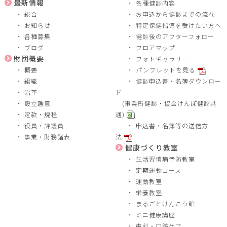
最新情報
各種健診内容
総合
お申込から健診までの流れ
お知らせ
特定保健指導を受けたい方へ
各種募集
健診後のアフターフォロー
ブログ
フロアマップ
財団概要
フォトギャラリー
概要
パンフレットを見る
組織
健診申込書・名簿ダウンロー
沿革
ド
設立趣意
(事業所健診・協会けんぽ健診共
定款・規程
通)
役員・評議員
申込書・名簿等の送信方
事業・財務諸表
法
健康づくり教室
生活習慣病予防教室
定期運動コース
運動教室
栄養教室
まるごとけんこう館
ミニ健康講座
歯科・口腔ケア