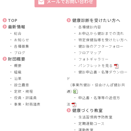
メールでお問い合わせ
mail
TOP
健康診断を受けたい方へ
最新情報
各種健診内容
総合
お申込から健診までの流れ
お知らせ
特定保健指導を受けたい方へ
各種募集
健診後のアフターフォロー
ブログ
フロアマップ
財団概要
フォトギャラリー
概要
パンフレットを見る
組織
健診申込書・名簿ダウンロー
沿革
ド
設立趣意
(事業所健診・協会けんぽ健診共
定款・規程
通)
役員・評議員
申込書・名簿等の送信方
事業・財務諸表
法
健康づくり教室
生活習慣病予防教室
定期運動コース
運動教室