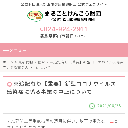
公益財団法人郡山市健康振興財団 公式ウェブサイト
024-924-2911
call
福島県郡山市朝日2-15-1
メニュー
menu
ホーム
>
最新情報
>
総合
> ※追記有り【重要】新型コロナウイルス感染
症に係る事業の中止について
※追記有り【重要】新型コロナウイルス
感染症に係る事業の中止について
2021/08/23
schedule
まん延防止等重点措置の適用に伴い、以下の事業を
中止
と
させていただきます。