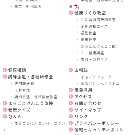
事業・財務諸表
法
健康づくり教室
生活習慣病予防教室
定期運動コース
運動教室
栄養教室
まるごとけんこう館
ミニ健康講座
歯科・口腔ケア
健康相談
広報誌
講師派遣・各種研修会
まるごとけんこう
専門職研修
まるごとけんこうミニ
職員採用
人材育成
アクセス
講師派遣・地域開催教室
まるごとけんこう体操
お問い合わせ
健康クイズ
サイトマップ
Ｑ＆Ａ
リンク
プライバシーポリシー
まるごとけんこう財団につい
情報セキュリティポリシ
て