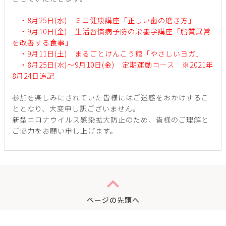
・8月25日(水) ミニ健康講座「正しい歯の磨き方」
・9月10日(金) 生活習慣病予防の栄養学講座「脂質異常
を改善する食事」
・9月11日(土) まるごとけんこう館「やさしいヨガ」
・8月25日(水)～9月10日(金) 定期運動コース ※2021年
8月24日追記
参加を楽しみにされていた皆様にはご迷惑をおかけするこ
ととなり、大変申し訳ございません。
新型コロナウイルス感染拡大防止のため、皆様のご理解と
ご協力をお願い申し上げます。
expand_less
ページの先頭へ