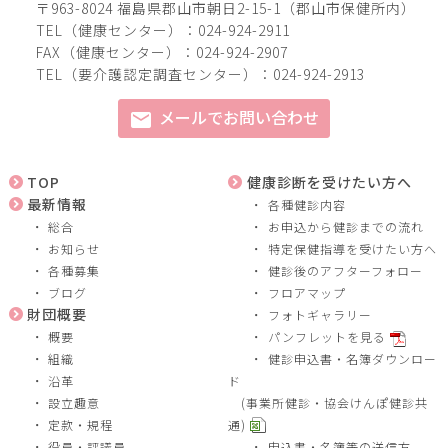
〒963-8024 福島県郡山市朝日2-15-1（郡山市保健所内）
TEL（健康センター）：024-924-2911
FAX（健康センター）：024-924-2907
TEL（要介護認定調査センター）：024-924-2913
メールでお問い合わせ
mail
TOP
健康診断を受けたい方へ
最新情報
各種健診内容
総合
お申込から健診までの流れ
お知らせ
特定保健指導を受けたい方へ
各種募集
健診後のアフターフォロー
ブログ
フロアマップ
財団概要
フォトギャラリー
概要
パンフレットを見る
組織
健診申込書・名簿ダウンロー
沿革
ド
設立趣意
(事業所健診・協会けんぽ健診共
定款・規程
通)
役員・評議員
申込書・名簿等の送信方