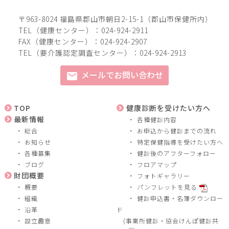
〒963-8024 福島県郡山市朝日2-15-1（郡山市保健所内）
TEL（健康センター）：024-924-2911
FAX（健康センター）：024-924-2907
TEL（要介護認定調査センター）：024-924-2913
メールでお問い合わせ
mail
TOP
健康診断を受けたい方へ
最新情報
各種健診内容
総合
お申込から健診までの流れ
お知らせ
特定保健指導を受けたい方へ
各種募集
健診後のアフターフォロー
ブログ
フロアマップ
財団概要
フォトギャラリー
概要
パンフレットを見る
組織
健診申込書・名簿ダウンロー
沿革
ド
設立趣意
(事業所健診・協会けんぽ健診共