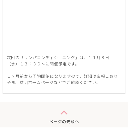
次回の「リンパコンディショニング」は、１１月８日
（水）１３：３０～に開催予定です。
１ヶ月前から予約開始になりますので、詳細は広報こおり
やま、財団ホームページなどでご確認ください。
expand_less
ページの先頭へ