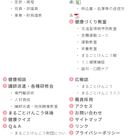
定款・規程
通)
役員・評議員
申込書・名簿等の送信方
事業・財務諸表
法
健康づくり教室
生活習慣病予防教室
定期運動コース
運動教室
栄養教室
まるごとけんこう館
ミニ健康講座
歯科・口腔ケア
健康相談
広報誌
講師派遣・各種研修会
まるごとけんこう
専門職研修
まるごとけんこうミニ
職員採用
人材育成
アクセス
講師派遣・地域開催教室
まるごとけんこう体操
お問い合わせ
健康クイズ
サイトマップ
Ｑ＆Ａ
リンク
プライバシーポリシー
まるごとけんこう財団につい