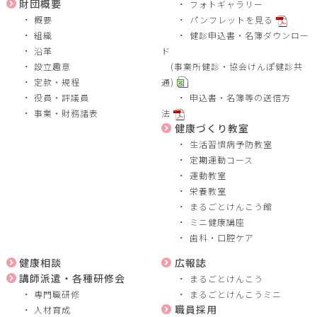
財団概要
フォトギャラリー
概要
パンフレットを見る
組織
健診申込書・名簿ダウンロー
沿革
ド
設立趣意
(事業所健診・協会けんぽ健診共
定款・規程
通)
役員・評議員
申込書・名簿等の送信方
事業・財務諸表
法
健康づくり教室
生活習慣病予防教室
定期運動コース
運動教室
栄養教室
まるごとけんこう館
ミニ健康講座
歯科・口腔ケア
健康相談
広報誌
講師派遣・各種研修会
まるごとけんこう
専門職研修
まるごとけんこうミニ
職員採用
人材育成