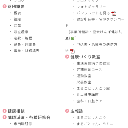
ブログ
フロアマップ
財団概要
フォトギャラリー
概要
パンフレットを見る
組織
健診申込書・名簿ダウンロー
沿革
ド
設立趣意
(事業所健診・協会けんぽ健診共
定款・規程
通)
役員・評議員
申込書・名簿等の送信方
事業・財務諸表
法
健康づくり教室
生活習慣病予防教室
定期運動コース
運動教室
栄養教室
まるごとけんこう館
ミニ健康講座
歯科・口腔ケア
健康相談
広報誌
講師派遣・各種研修会
まるごとけんこう
専門職研修
まるごとけんこうミニ