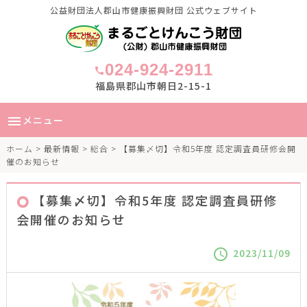
公益財団法人郡山市健康振興財団 公式ウェブサイト
024-924-2911
call
福島県郡山市朝日2-15-1
メニュー
menu
ホーム
>
最新情報
>
総合
> 【募集〆切】令和5年度 認定調査員研修会開
催のお知らせ
【募集〆切】令和5年度 認定調査員研修
会開催のお知らせ
2023/11/09
schedule