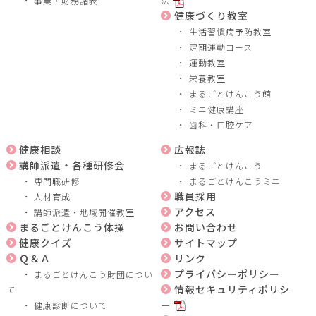
事業・財務諸表
法
健康づくり教室
生活習慣病予防教室
定期運動コース
運動教室
栄養教室
まるごとけんこう館
ミニ健康講座
歯科・口腔ケア
健康相談
広報誌
講師派遣・各種研修会
まるごとけんこう
専門職研修
まるごとけんこうミニ
職員採用
人材育成
アクセス
講師派遣・地域開催教室
まるごとけんこう体操
お問い合わせ
健康クイズ
サイトマップ
Ｑ＆Ａ
リンク
プライバシーポリシー
まるごとけんこう財団につい
情報セキュリティポリシ
て
ー
健康診断について