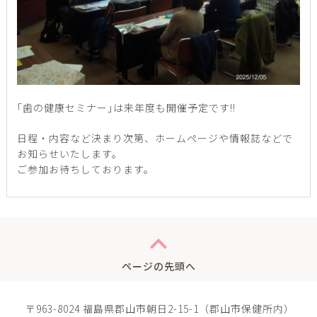
｢歯の健康セミナー｣は来年度も開催予定です!!
日程・内容など決まり次第、ホームページや情報誌などで
お知らせいたします。
ご参加お待ちしております。
expand_less
ページの先頭へ
〒963-8024 福島県郡山市朝日2-15-1（郡山市保健所内）