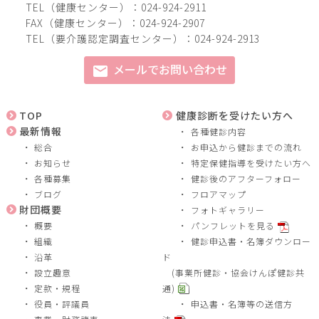
TEL（健康センター）：024-924-2911
FAX（健康センター）：024-924-2907
TEL（要介護認定調査センター）：024-924-2913
メールでお問い合わせ
mail
TOP
健康診断を受けたい方へ
最新情報
各種健診内容
総合
お申込から健診までの流れ
お知らせ
特定保健指導を受けたい方へ
各種募集
健診後のアフターフォロー
ブログ
フロアマップ
財団概要
フォトギャラリー
概要
パンフレットを見る
組織
健診申込書・名簿ダウンロー
沿革
ド
設立趣意
(事業所健診・協会けんぽ健診共
定款・規程
通)
役員・評議員
申込書・名簿等の送信方