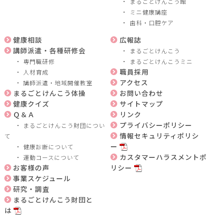
まるごとけんこう館
ミニ健康講座
歯科・口腔ケア
健康相談
広報誌
講師派遣・各種研修会
まるごとけんこう
専門職研修
まるごとけんこうミニ
職員採用
人材育成
アクセス
講師派遣・地域開催教室
まるごとけんこう体操
お問い合わせ
健康クイズ
サイトマップ
Ｑ＆Ａ
リンク
プライバシーポリシー
まるごとけんこう財団につい
情報セキュリティポリシ
て
ー
健康診断について
カスタマーハラスメントポ
運動コースについて
お客様の声
リシー
事業スケジュール
研究・調査
まるごとけんこう財団と
は