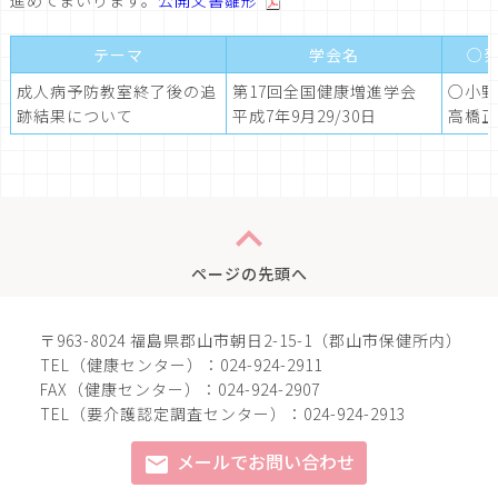
進めてまいります。
公開文書雛形
テーマ
学会名
○
成人病予防教室終了後の追
第17回全国健康増進学会
○小野
跡結果について
平成7年9月29/30日
高橋正
expand_less
ページの先頭へ
〒963-8024 福島県郡山市朝日2-15-1（郡山市保健所内）
TEL（健康センター）：024-924-2911
FAX（健康センター）：024-924-2907
TEL（要介護認定調査センター）：024-924-2913
メールでお問い合わせ
mail