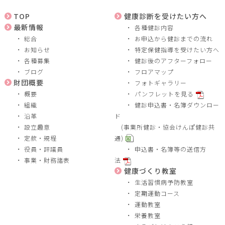
TOP
健康診断を受けたい方へ
最新情報
各種健診内容
総合
お申込から健診までの流れ
お知らせ
特定保健指導を受けたい方へ
各種募集
健診後のアフターフォロー
ブログ
フロアマップ
財団概要
フォトギャラリー
概要
パンフレットを見る
組織
健診申込書・名簿ダウンロー
沿革
ド
設立趣意
(事業所健診・協会けんぽ健診共
定款・規程
通)
役員・評議員
申込書・名簿等の送信方
事業・財務諸表
法
健康づくり教室
生活習慣病予防教室
定期運動コース
運動教室
栄養教室