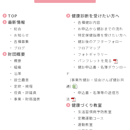
TOP
健康診断を受けたい方へ
最新情報
各種健診内容
総合
お申込から健診までの流れ
お知らせ
特定保健指導を受けたい方へ
各種募集
健診後のアフターフォロー
ブログ
フロアマップ
財団概要
フォトギャラリー
概要
パンフレットを見る
組織
健診申込書・名簿ダウンロー
沿革
ド
設立趣意
(事業所健診・協会けんぽ健診共
定款・規程
通)
役員・評議員
申込書・名簿等の送信方
事業・財務諸表
法
健康づくり教室
生活習慣病予防教室
定期運動コース
運動教室