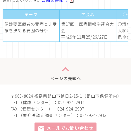
進めてまいります。
公開文書雛形
テーマ
学会名
○
健診要医療者の受療と非受
第17回 医療情報学連合大
○清水
療を決める要因の分析
会
大櫛陽
平成9年11月25/26/27日
泉ゆか
expand_less
ページの先頭へ
〒963-8024 福島県郡山市朝日2-15-1（郡山市保健所内）
TEL（健康センター）：024-924-2911
FAX（健康センター）：024-924-2907
TEL（要介護認定調査センター）：024-924-2913
メールでお問い合わせ
mail