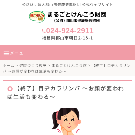
公益財団法人郡山市健康振興財団 公式ウェブサイト
024-924-2911
call
福島県郡山市朝日2-15-1
メニュー
menu
ホーム
>
健康づくり教室
>
まるごとけんこう館
> 【終了】目ヂカラリン
パ ～お顔が変われば生活も変わる～
【終了】目ヂカラリンパ ～お顔が変われ
ば生活も変わる～