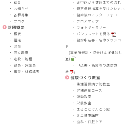
総合
お申込から健診までの流れ
お知らせ
特定保健指導を受けたい方へ
各種募集
健診後のアフターフォロー
ブログ
フロアマップ
財団概要
フォトギャラリー
概要
パンフレットを見る
組織
健診申込書・名簿ダウンロー
沿革
ド
設立趣意
(事業所健診・協会けんぽ健診共
定款・規程
通)
役員・評議員
申込書・名簿等の送信方
事業・財務諸表
法
健康づくり教室
生活習慣病予防教室
定期運動コース
運動教室
栄養教室
まるごとけんこう館
ミニ健康講座
歯科・口腔ケア