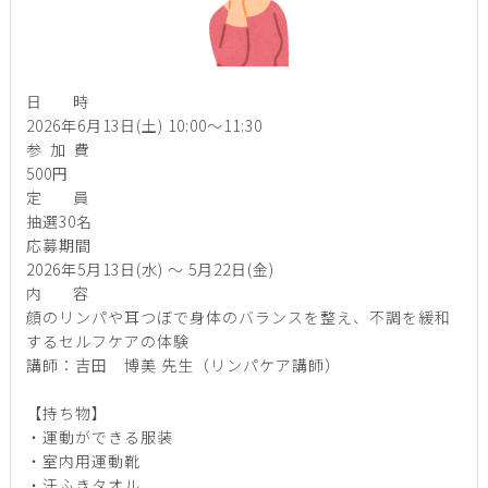
日
時
2026年6月13日(土) 10:00～11:30
参
加
費
500円
定
員
抽選30名
応募期間
2026年5月13日(水) ～ 5月22日(金)
内
容
顔のリンパや耳つぼで身体のバランスを整え、不調を緩和
するセルフケアの体験
講師：吉田 博美 先生（リンパケア講師）
【持ち物】
・運動ができる服装
・室内用運動靴
・汗ふきタオル