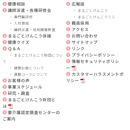
健康相談
広報誌
講師派遣・各種研修会
まるごとけんこう
専門職研修
まるごとけんこうミニ
職員採用
人材育成
アクセス
講師派遣・地域開催教室
まるごとけんこう体操
お問い合わせ
健康クイズ
サイトマップ
Ｑ＆Ａ
リンク
プライバシーポリシー
まるごとけんこう財団につい
情報セキュリティポリシ
て
ー
健康診断について
カスタマーハラスメントポ
運動コースについて
お客様の声
リシー
事業スケジュール
研究・調査
まるごとけんこう財団と
は
要介護認定調査センターの
ご案内